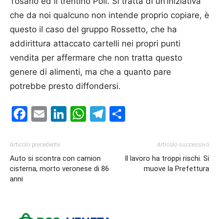
Tosano ed il trentino Poli. Si tratta di un’iniziativa
che da noi qualcuno non intende proprio copiare, è
questo il caso del gruppo Rossetto, che ha
addirittura attaccato cartelli nei propri punti
vendita per affermare che non tratta questo
genere di alimenti, ma che a quanto pare
potrebbe presto diffondersi.
Facebook
Email
LinkedIn
WhatsApp
Telegram
Condividi
Articolo precedente
Articolo successivo
Auto si scontra con camion
Il lavoro ha troppi rischi. Si
cisterna, morto veronese di 86
muove la Prefettura
anni