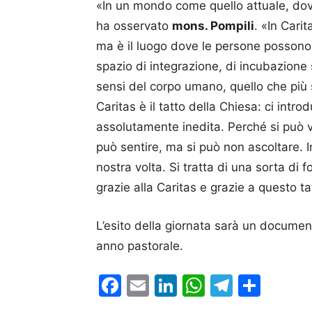
«In un mondo come quello attuale, dove
ha osservato
mons. Pompili
. «In Cari
ma è il luogo dove le persone possono t
spazio di integrazione, di incubazione
sensi del corpo umano, quello che più s
Caritas è il tatto della Chiesa: ci int
assolutamente inedita. Perché si può 
può sentire, ma si può non ascoltare. 
nostra volta. Si tratta di una sorta di
grazie alla Caritas e grazie a questo ta
L’esito della giornata sarà un documen
anno pastorale.
Facebook
Email
LinkedIn
WhatsAp
Telegr
Cond