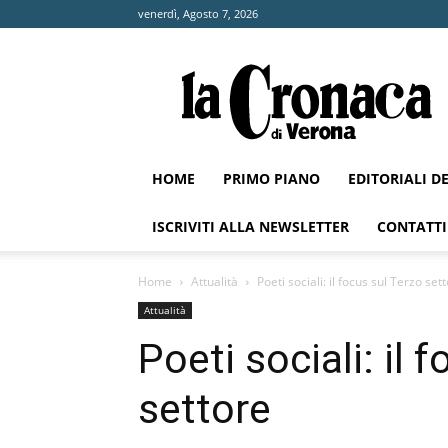
venerdì, Agosto 7, 2026
La
Cronaca
di
Verona
HOME
PRIMO PIANO
EDITORIALI D
ISCRIVITI ALLA NEWSLETTER
CONTATTI
Home
Attualità
Poeti sociali: il focus sul Terzo set
Attualità
Poeti sociali: il 
settore