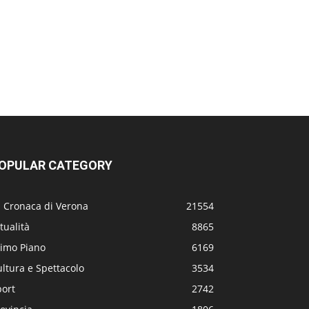
OPULAR CATEGORY
a Cronaca di Verona
21554
tualità
8865
rimo Piano
6169
ltura e Spettacolo
3534
port
2742