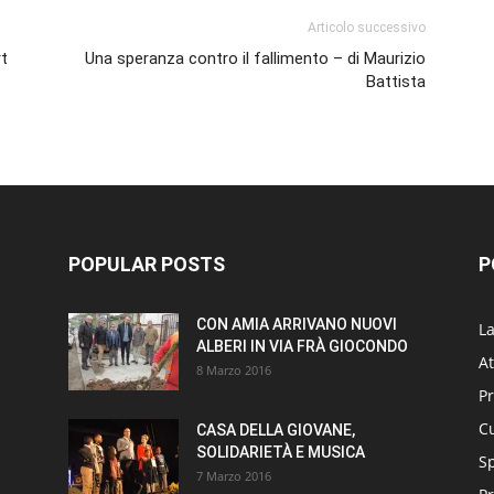
Articolo successivo
rt
Una speranza contro il fallimento – di Maurizio
Battista
POPULAR POSTS
P
CON AMIA ARRIVANO NUOVI
L
ALBERI IN VIA FRÀ GIOCONDO
At
8 Marzo 2016
P
Cu
CASA DELLA GIOVANE,
SOLIDARIETÀ E MUSICA
S
7 Marzo 2016