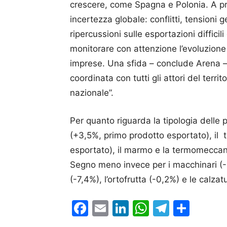
crescere, come Spagna e Polonia. A pr
incertezza globale: conflitti, tensioni
ripercussioni sulle esportazioni diffic
monitorare con attenzione l’evoluzione
imprese. Una sfida – conclude Arena –
coordinata con tutti gli attori del territ
nazionale”.
Per quanto riguarda la tipologia delle 
(+3,5%, primo prodotto esportato), il 
esportato), il marmo e la termomeccani
Segno meno invece per i macchinari (-
(-7,4%), l’ortofrutta (-0,2%) e le calzat
Facebook
Email
LinkedIn
WhatsAp
Telegr
Cond