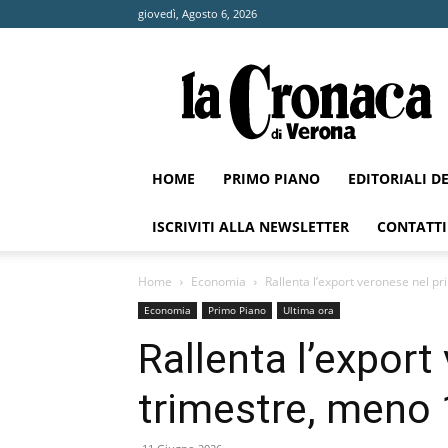
giovedì, Agosto 6, 2026
La
Cronaca
di
Verona
HOME
PRIMO PIANO
EDITORIALI D
ISCRIVITI ALLA NEWSLETTER
CONTATTI
Home
Economia
Rallenta l’export veronese nel pr
Economia
Primo Piano
Ultima ora
Rallenta l’export
trimestre, meno 1