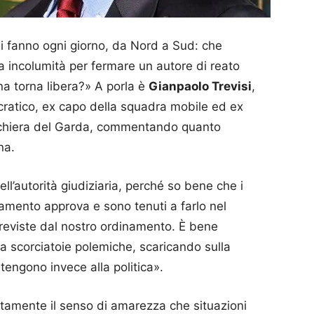
si fanno ogni giorno, da Nord a Sud: che
ia incolumità per fermare un autore di reato
a torna libera?» A porla è
Gianpaolo Trevisi
,
cratico, ex capo della squadra mobile ed ex
Peschiera del Garda, commentando quanto
ona.
ll’autorità giudiziaria, perché so bene che i
rlamento approva e sono tenuti a farlo nel
 previste dal nostro ordinamento. È bene
ca scorciatoie polemiche, scaricando sulla
tengono invece alla politica».
ttamente il senso di amarezza che situazioni