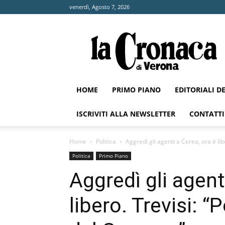
venerdì, Agosto 7, 2026
La
Cronaca
di
Verona
HOME
PRIMO PIANO
EDITORIALI D
ISCRIVITI ALLA NEWSLETTER
CONTATTI
Home
Politica
Aggredì gli agenti a Cerea, ora è libe
Politica
Primo Piano
Aggredì gli agent
libero. Trevisi: “