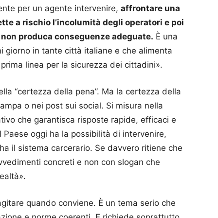
nte per un agente intervenire,
affrontare una
te a rischio l’incolumità degli operatori e poi
to non produca conseguenze adeguate.
È una
 giorno in tante città italiane e che alimenta
 prima linea per la sicurezza dei cittadini».
lla “certezza della pena”. Ma la certezza della
ampa o nei post sui social. Si misura nella
ivo che garantisca risposte rapide, efficaci e
l Paese oggi ha la possibilità di intervenire,
ha il sistema carcerario. Se davvero ritiene che
ovvedimenti concreti e non con slogan che
ealtà».
agitare quando conviene. È un tema serio che
azione e norme coerenti. E richiede soprattutto