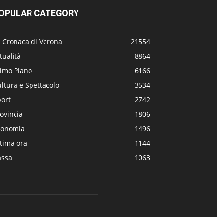
OPULAR CATEGORY
a Cronaca di Verona
21554
tualità
8864
rimo Piano
6166
ltura e Spettacolo
3534
port
2742
ovincia
1806
conomia
1496
tima ora
1144
assa
1063