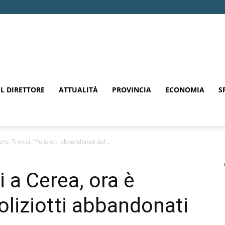
EL DIRETTORE
ATTUALITÀ
PROVINCIA
ECONOMIA
S
ro. Trevisi: “Poliziotti abbandonati dal...
i a Cerea, ora è
Poliziotti abbandonati