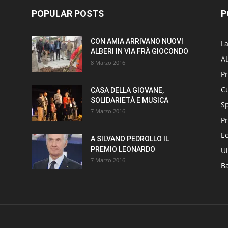
POPULAR POSTS
P
CON AMIA ARRIVANO NUOVI
L
ALBERI IN VIA FRÀ GIOCONDO
At
8 Marzo 2016
P
Cu
CASA DELLA GIOVANE,
SOLIDARIETÀ E MUSICA
S
7 Marzo 2016
Pr
E
A SILVANO PEDROLLO IL
PREMIO LEONARDO
Ul
7 Marzo 2016
B