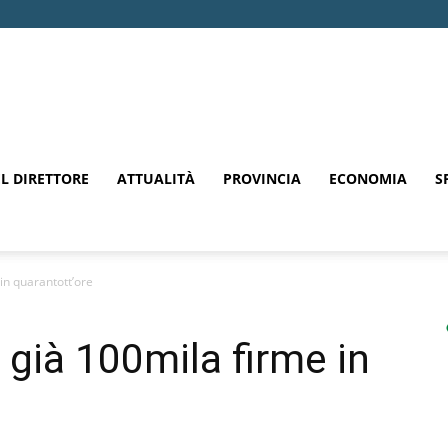
EL DIRETTORE
ATTUALITÀ
PROVINCIA
ECONOMIA
S
in quarantott’ore
 già 100mila firme in