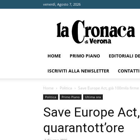
venerdì, Agosto 7, 2026
La
Cronaca
di
Verona
HOME
PRIMO PIANO
EDITORIALI D
ISCRIVITI ALLA NEWSLETTER
CONTATTI
Home
Politica
Save Europe Act, già 100mila firme 
Politica
Primo Piano
Ultima ora
Save Europe Act,
quarantott’ore