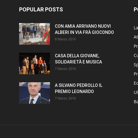
POPULAR POSTS
P
CON AMIA ARRIVANO NUOVI
L
ALBERI IN VIA FRÀ GIOCONDO
At
8 Marzo 2016
P
Cu
CASA DELLA GIOVANE,
SOLIDARIETÀ E MUSICA
S
7 Marzo 2016
Pr
E
A SILVANO PEDROLLO IL
PREMIO LEONARDO
Ul
7 Marzo 2016
B