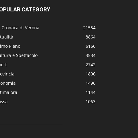
OPULAR CATEGORY
a Cronaca di Verona
21554
tualità
8864
rimo Piano
6166
ltura e Spettacolo
3534
port
2742
ovincia
1806
conomia
1496
tima ora
1144
assa
1063