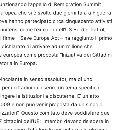
 funzionando l’appello di Remigration Summit
europea che si è svolto due giorni fa a a Figueira
dove hanno partecipato circa cinquecento attivisti
tatunitensi come l’ex capo dell’US Border Patrol,
i firme – Save Europe Act – ha raggiunto il primo
o dichiarato di arrivare ad un milione che
europea come proposta “Iniziativa dei Cittadini
atoria in Europa.
vincolante in senso assoluto), ma di uno
er i cittadini di inserire un tema specifico
ingere le istituzioni a discuterne. E’ un atto
 2009 e non può venir proposta da un singolo
nizzatori”. Questo comitato deve soddisfare due
 cittadini dell’UE; i membri devono risiedere in
ono avere l’età legale per votare alle elezioni