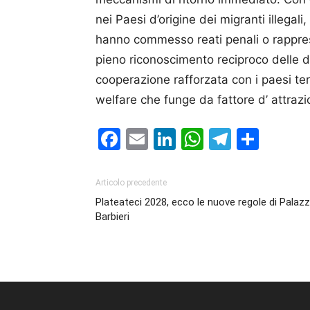
nei Paesi d’origine dei migranti illegali,
hanno commesso reati penali o rappres
pieno riconoscimento reciproco delle de
cooperazione rafforzata con i paesi terz
welfare che funge da fattore d’ attrazi
Facebook
Email
LinkedIn
WhatsAp
Telegr
Cond
Articolo precedente
Plateateci 2028, ecco le nuove regole di Palaz
Barbieri