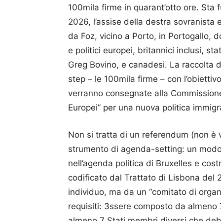
100mila firme in quarant’otto ore. Sta
2026, l’assise della destra sovranista 
da Foz, vicino a Porto, in Portogallo, 
e politici europei, britannici inclusi, s
Greg Bovino, e canadesi. La raccolta d
step – le 100mila firme – con l’obiettiv
verranno consegnate alla Commissione 
Europei” per una nuova politica immigr
Non si tratta di un referendum (non è 
strumento di agenda-setting: un modo p
nell’agenda politica di Bruxelles e costr
codificato dal Trattato di Lisbona del
individuo, ma da un “comitato di orga
requisiti: 3ssere composto da almeno 7
almeno 7 Stati membri diversi che debb