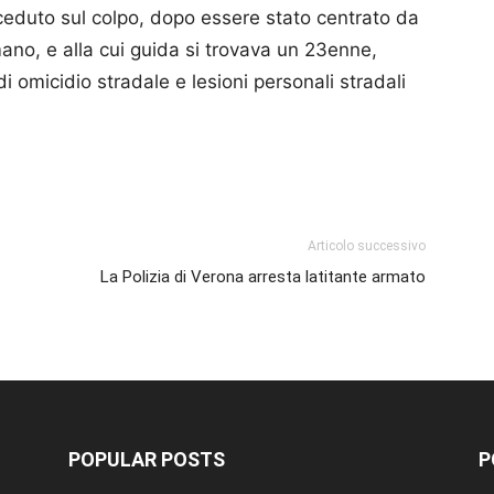
eduto sul colpo, dopo essere stato centrato da
no, e alla cui guida si trovava un 23enne,
i omicidio stradale e lesioni personali stradali
p
am
ividi
Articolo successivo
La Polizia di Verona arresta latitante armato
POPULAR POSTS
P