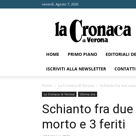
venerdì, Agosto 7, 2026
La
Cronaca
di
Verona
HOME
PRIMO PIANO
EDITORIALI D
ISCRIVITI ALLA NEWSLETTER
CONTATTI
Home
La Cronaca di Verona
Schianto fra due auto
La Cronaca di Verona
Ultima ora
Schianto fra due
morto e 3 feriti