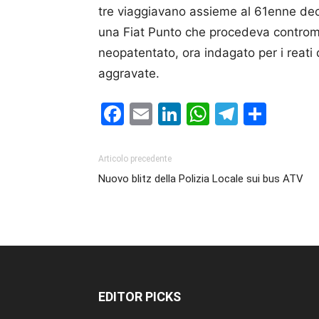
tre viaggiavano assieme al 61enne dec
una Fiat Punto che procedeva controma
neopatentato, ora indagato per i reati d
aggravate.
Facebook
Email
LinkedIn
WhatsAp
Telegr
Cond
Articolo precedente
Nuovo blitz della Polizia Locale sui bus ATV
EDITOR PICKS