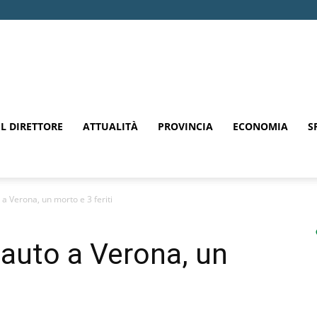
EL DIRETTORE
ATTUALITÀ
PROVINCIA
ECONOMIA
S
 a Verona, un morto e 3 feriti
 auto a Verona, un