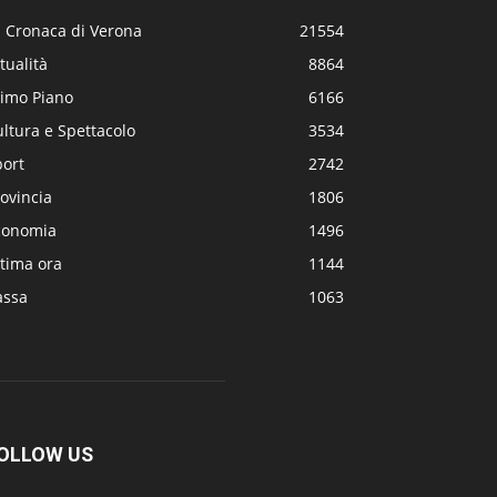
a Cronaca di Verona
21554
tualità
8864
rimo Piano
6166
ltura e Spettacolo
3534
port
2742
ovincia
1806
conomia
1496
tima ora
1144
assa
1063
OLLOW US