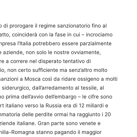
o di prorogare il regime sanzionatorio fino al
tto, coinciderà con la fase in cui – incrociamo
ompresa l’Italia potrebbero essere parzialmente
le aziende, non solo le nostre ovviamente,
e a correre nel disperato tentativo di
dio, non certo sufficiente ma senz’altro molto
 sanzioni a Mosca così da ridare ossigeno a molti
l siderurgico, dall’arredamento al tessile, al
o prima dell’avvio dell’embargo – le cifre sono
t italiano verso la Russia era di 12 miliardi e
mmatoria delle perdite ormai ha raggiunto i 20
aziende italiane. Gran parte sono venete e
Emilia-Romagna stanno pagando il maggior