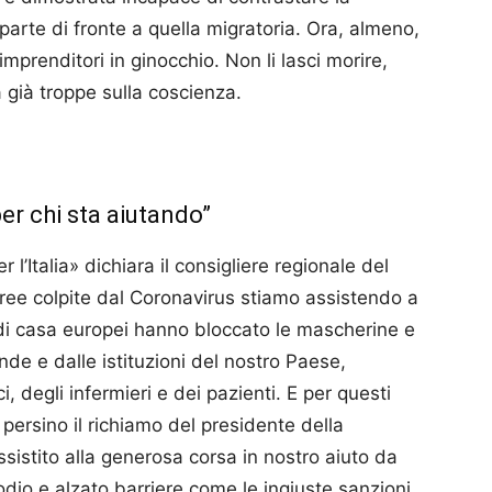
a parte di fronte a quella migratoria. Ora, almeno,
mprenditori in ginocchio. Non li lasci morire,
a già troppe sulla coscienza.
r chi sta aiutando”
r l’Italia» dichiara il consigliere regionale del
ee colpite dal Coronavirus stiamo assistendo a
i di casa europei hanno bloccato le mascherine e
ende e dalle istituzioni del nostro Paese,
i, degli infermieri e dei pazienti. E per questi
o persino il richiamo del presidente della
sistito alla generosa corsa in nostro aiuto da
dio e alzato barriere come le ingiuste sanzioni