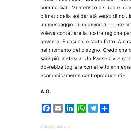
commerciali. Mi riferisco a Cuba e Russ
primato della solidarietà verso di noi
un messaggio di un amico dirigente ci
voleva contattare la nostra regione per
governo. E così poi è stato fatto. A ca
nel momento del bisogno. Credo che do
sarà più la stessa. Un Paese civile co
dovrebbe togliere con effetto immediato
economicamente controproducenti».
A.G.
Facebook
Email
LinkedIn
WhatsAp
Telegr
Cond
Articolo precedente