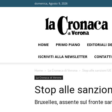
domenica, Agosto 9, 2026
La
Cronaca
di
Verona
HOME
PRIMO PIANO
EDITORIALI D
ISCRIVITI ALLA NEWSLETTER
CONTATTI
Home
La Cronaca di Verona
Stop alle sanzioni UE 
La Cronaca di Verona
Stop alle sanzion
Bruxelles, assente sul fronte san