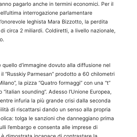
anno pagarlo anche in termini economici. Per il
ell’ultima interrogazione parlamentare
l’onorevole leghista Mara Bizzotto, la perdita
i circa 2 miliardi. Coldiretti, a livello nazionale,
o.
 quello d’immagine dovuto alla diffusione nel
è il “Russkiy Parmesan” prodotto a 60 chilometri
Milano”, la pizza “Quatro formaggi” con una “t”
ato “italian sounding”. Adesso l’Unione Europea,
ntre infuria la più grande crisi dalla seconda
lità di riscattarsi dando un senso alla propria
olica: tolga le sanzioni che danneggiano prima
ulli l’embargo e consenta alle imprese di
i è dimostrata incapace di contrastare la