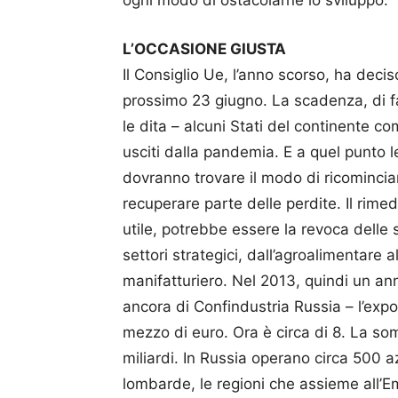
ogni modo di ostacolarne lo sviluppo.
L’OCCASIONE GIUSTA
Il Consiglio Ue, l’anno scorso, ha decis
prossimo 23 giugno. La scadenza, di fa
le dita – alcuni Stati del continente c
usciti dalla pandemia. E a quel punto 
dovranno trovare il modo di ricominciar
recuperare parte delle perdite. Il rime
utile, potrebbe essere la revoca delle
settori strategici, dall’agroalimentare a
manifatturiero. Nel 2013, quindi un ann
ancora di Confindustria Russia – l’expor
mezzo di euro. Ora è circa di 8. La so
miliardi. In Russia operano circa 500 
lombarde, le regioni che assieme all’