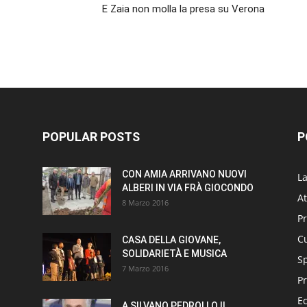
E Zaia non molla la presa su Verona
POPULAR POSTS
P
CON AMIA ARRIVANO NUOVI
L
ALBERI IN VIA FRÀ GIOCONDO
At
8 Marzo 2016
P
Cu
CASA DELLA GIOVANE,
SOLIDARIETÀ E MUSICA
S
7 Marzo 2016
Pr
E
A SILVANO PEDROLLO IL