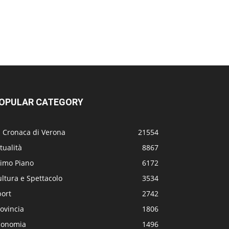
OPULAR CATEGORY
a Cronaca di Verona
21554
tualità
8867
rimo Piano
6172
ltura e Spettacolo
3534
port
2742
ovincia
1806
conomia
1496