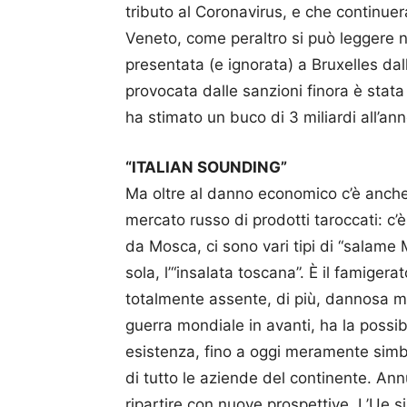
tributo al Coronavirus, e che continuer
Veneto, come peraltro si può leggere n
presentata (e ignorata) a Bruxelles dal
provocata dalle sanzioni finora è stata d
ha stimato un buco di 3 miliardi all’ann
“ITALIAN SOUNDING”
Ma oltre al danno economico c’è anche
mercato russo di prodotti taroccati: c’
da Mosca, ci sono vari tipi di “salame 
sola, l’“insalata toscana”. È il famiger
totalmente assente, di più, dannosa me
guerra mondiale in avanti, ha la possibi
esistenza, fino a oggi meramente simb
di tutto le aziende del continente. Ann
ripartire con nuove prospettive. L’Ue s