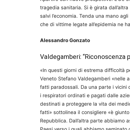
tragedia sanitaria. Si è girata dall’altr
salvi l’economia. Tenda una mano agli i
che di vittime legate all’epidemia ne h
Alessandro Gonzato
Valdegamberi: “Riconoscenza pe
«In questi giorni di estrema difficoltà pe
Veneto Stefano Valdegamberi «nelle ar
fatti paradossali. Da una parte i vicin
i respiratori ordinati e pagati dalle azi
destinati a proteggere la vita dei medic
fatti» sottolinea il consigliere «è giunt
Repubblica. Dall’altra parte abbiamo as
Paesi verso i quali abbiamo seminato o