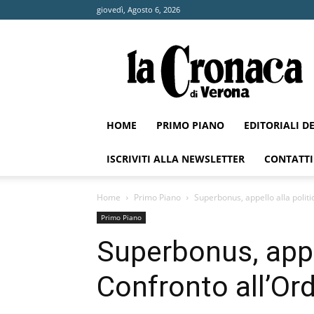
giovedì, Agosto 6, 2026
La
Cronaca
di
Verona
HOME
PRIMO PIANO
EDITORIALI D
ISCRIVITI ALLA NEWSLETTER
CONTATTI
Home
Primo Piano
Superbonus, appello alla politi
Primo Piano
Superbonus, appel
Confronto all’Ord