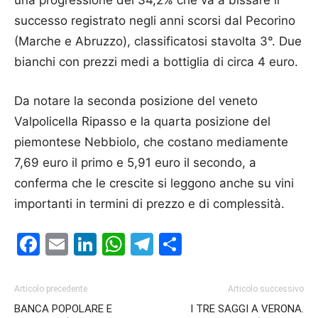
una progressione del 34,2% che va a bissare il
successo registrato negli anni scorsi dal Pecorino
(Marche e Abruzzo), classificatosi stavolta 3°. Due
bianchi con prezzi medi a bottiglia di circa 4 euro.
Da notare la seconda posizione del veneto
Valpolicella Ripasso e la quarta posizione del
piemontese Nebbiolo, che costano mediamente
7,69 euro il primo e 5,91 euro il secondo, a
conferma che le crescite si leggono anche su vini
importanti in termini di prezzo e di complessità.
Facebook
Email
LinkedIn
WhatsApp
Telegram
Condividi
Articolo precedente
Articolo successivo
BANCA POPOLARE E
I TRE SAGGI A VERONA.