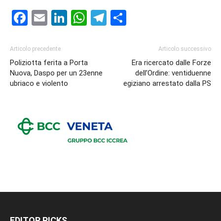
Facebook
Email
LinkedIn
WhatsApp
Telegram
Condividi
Articolo precedente
Articolo successivo
Poliziotta ferita a Porta
Era ricercato dalle Forze
Nuova, Daspo per un 23enne
dell’Ordine: ventiduenne
ubriaco e violento
egiziano arrestato dalla PS
EDITOR PICKS