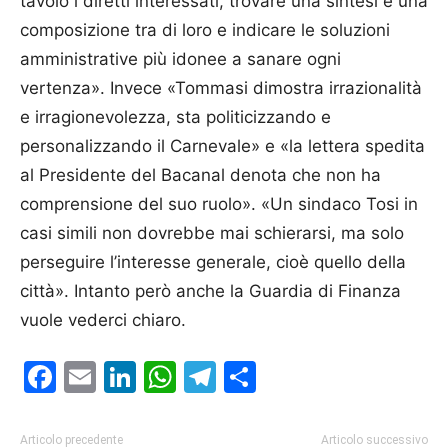
tavolo i diretti interessati, trovare una sintesi e una
composizione tra di loro e indicare le soluzioni
amministrative più idonee a sanare ogni
vertenza». Invece «Tommasi dimostra irrazionalità
e irragionevolezza, sta politicizzando e
personalizzando il Carnevale» e «la lettera spedita
al Presidente del Bacanal denota che non ha
comprensione del suo ruolo». «Un sindaco Tosi in
casi simili non dovrebbe mai schierarsi, ma solo
perseguire l’interesse generale, cioè quello della
città». Intanto però anche la Guardia di Finanza
vuole vederci chiaro.
Facebook
Email
LinkedIn
WhatsApp
Telegram
Condividi
Articolo precedente
Articolo successivo