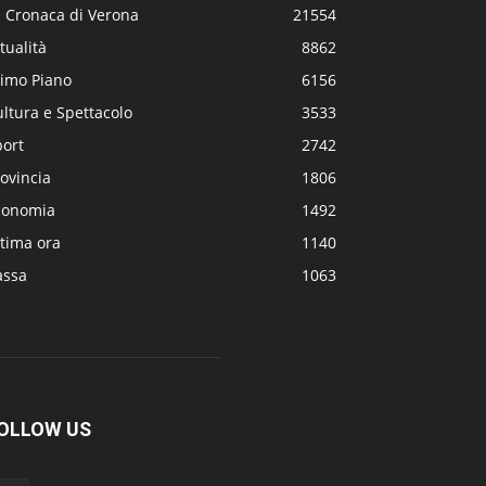
a Cronaca di Verona
21554
tualità
8862
rimo Piano
6156
ltura e Spettacolo
3533
port
2742
ovincia
1806
conomia
1492
tima ora
1140
assa
1063
OLLOW US