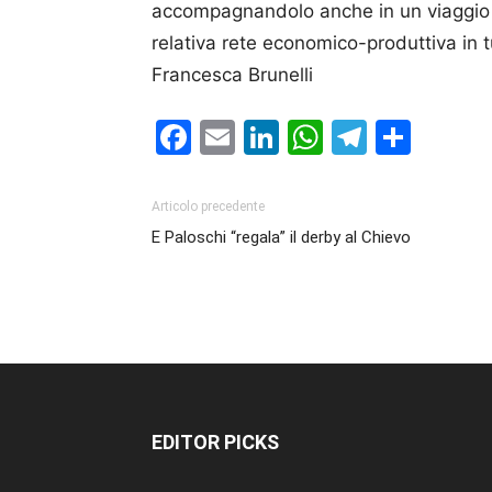
accompagnandolo anche in un viaggio al
relativa rete economico-produttiva in t
Francesca Brunelli
Facebook
Email
LinkedIn
WhatsAp
Telegr
Cond
Articolo precedente
E Paloschi “regala” il derby al Chievo
EDITOR PICKS