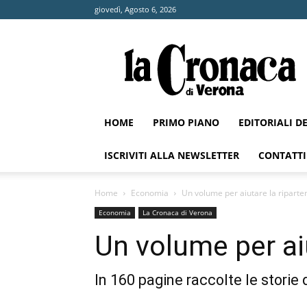
giovedì, Agosto 6, 2026
La
Cronaca
di
Verona
HOME
PRIMO PIANO
EDITORIALI D
ISCRIVITI ALLA NEWSLETTER
CONTATTI
Home
Economia
Un volume per aiutare la riparte
Economia
La Cronaca di Verona
Un volume per ai
In 160 pagine raccolte le storie 