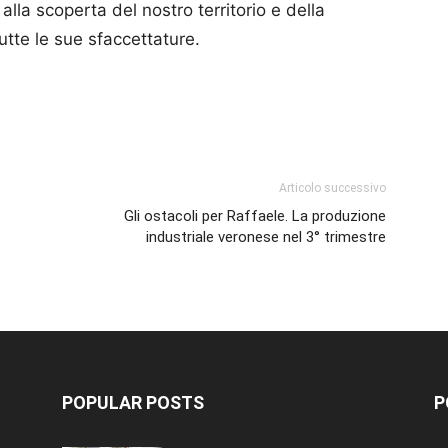
la scoperta del nostro territorio e della
utte le sue sfaccettature.
p
am
ividi
Articolo successivo
Gli ostacoli per Raffaele. La produzione
industriale veronese nel 3° trimestre
POPULAR POSTS
P