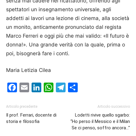
senza mai cadere nel ricattatorio, offrendo agli
spettatori un insegnamento universale, agli
addetti ai lavori una lezione di cinema, alla società
un monito, anticamente pronunciato dal regista
Marco Ferreri e oggi più che mai valido: «Il futuro è
donna!». Una grande verità con la quale, prima o
poi, bisognerà fare i conti.
Maria Letizia Cilea
Facebook
Email
LinkedIn
WhatsApp
Telegram
Condividi
Articolo precedente
Articolo successivo
Il prof. Ferrari, docente di
Lodetti rivive quello sgarbo:
storia e filosofia
“Ho perso il Messico e il Milan
Se ci penso, soffro ancora…”