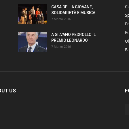
Cu
CASA DELLA GIOVANE,
SOLIDARIETÀ E MUSICA
S
7 Marzo 2016
Pr
E
A SILVANO PEDROLLO IL
PREMIO LEONARDO
Ul
7 Marzo 2016
B
OUT US
F