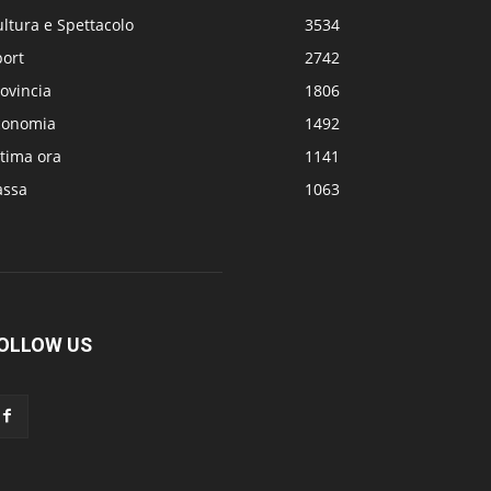
ltura e Spettacolo
3534
port
2742
ovincia
1806
conomia
1492
tima ora
1141
assa
1063
OLLOW US