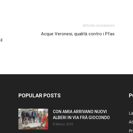
p
am
ividi
Articolo successivo
Acque Veronesi, qualità contro i Pfas
il
POPULAR POSTS
P
CON AMIA ARRIVANO NUOVI
L
ALBERI IN VIA FRÀ GIOCONDO
At
8 Marzo 2016
P