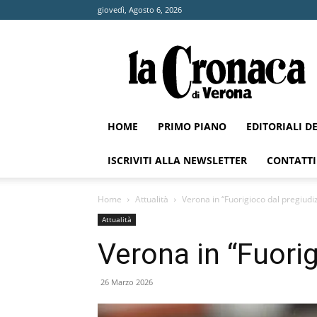
giovedì, Agosto 6, 2026
La
Cronaca
di
Verona
HOME
PRIMO PIANO
EDITORIALI D
ISCRIVITI ALLA NEWSLETTER
CONTATTI
Home
Attualità
Verona in “Fuorigioco dal pregiudiz
Attualità
Verona in “Fuorig
26 Marzo 2026