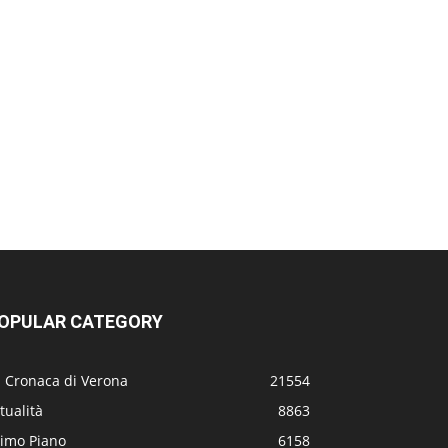
OPULAR CATEGORY
a Cronaca di Verona
21554
tualità
8863
rimo Piano
6158