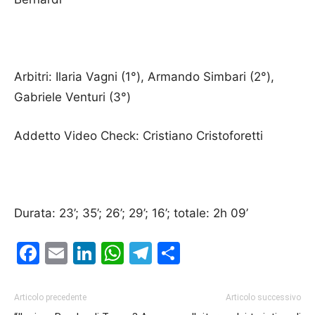
Arbitri: Ilaria Vagni (1°), Armando Simbari (2°),
Gabriele Venturi (3°)
Addetto Video Check: Cristiano Cristoforetti
Durata: 23’; 35’; 26’; 29’; 16’; totale: 2h 09’
Facebook
Email
LinkedIn
WhatsApp
Telegram
Condividi
Articolo precedente
Articolo successivo