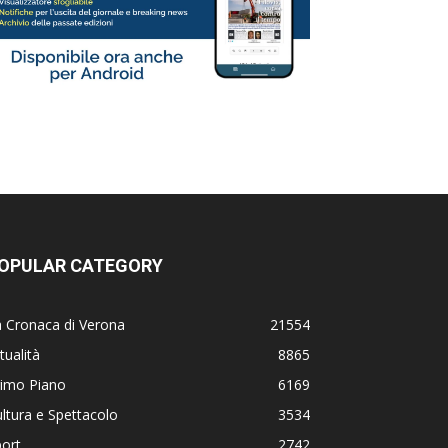
OPULAR CATEGORY
 Cronaca di Verona
21554
tualità
8865
rimo Piano
6169
ltura e Spettacolo
3534
ort
2742