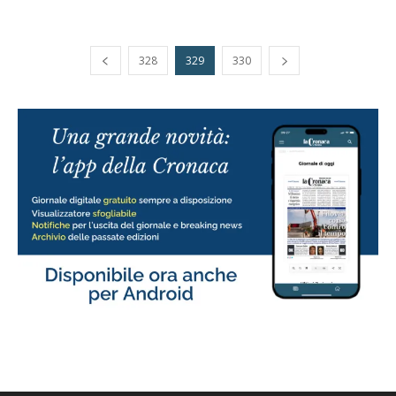
328
329
330