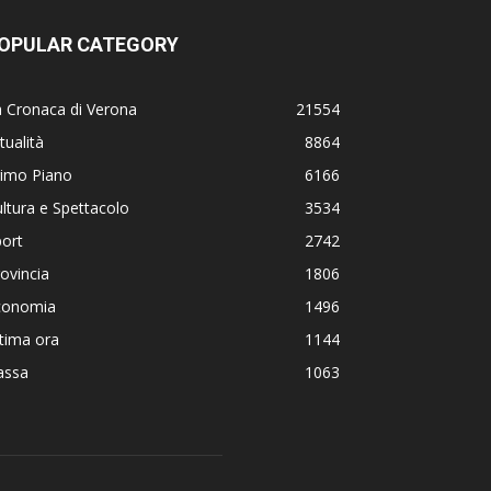
OPULAR CATEGORY
 Cronaca di Verona
21554
tualità
8864
rimo Piano
6166
ltura e Spettacolo
3534
ort
2742
ovincia
1806
conomia
1496
tima ora
1144
assa
1063