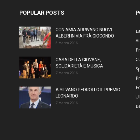
POPULAR POSTS
P
CON AMIA ARRIVANO NUOVI
La
ALBERI IN VIA FRÀ GIOCONDO
At
8 Marzo 2016
P
Cu
CASA DELLA GIOVANE,
SOLIDARIETÀ E MUSICA
Sp
7 Marzo 2016
Pr
E
A SILVANO PEDROLLO IL PREMIO
LEONARDO
Ul
7 Marzo 2016
B