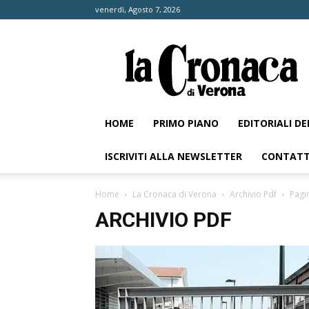
venerdì, Agosto 7, 2026
La
Cronaca
di
Verona
HOME
PRIMO PIANO
EDITORIALI D
ISCRIVITI ALLA NEWSLETTER
CONTATT
Home
La Cronaca di Verona
Archivio Pdf
Pagi
ARCHIVIO PDF