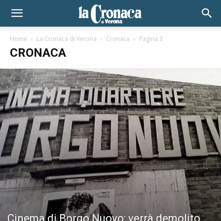
Home
La Cronaca di Verona
Cronaca
Pagina 3
CRONACA
Cinema di Borgo Nuovo: verrà demolito,