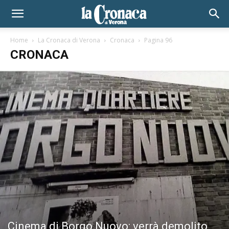
Home
La Cronaca di Verona
Cronaca
Pagina 96
CRONACA
Cinema di Borgo Nuovo: verrà demolito,