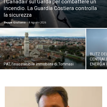
I Canadair sul Garda per combattere un
incendio. La Guardia Costiera controlla
la sicurezza
Beppe Giuliano
-
8 Agosto 2026
BLITZ DE
CENTRALE
PAT, l’insostenibile immobilità di Tommasi
ENERGIA 