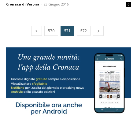
Cronaca di Verona
-
23 Giugno 2016
0
570
571
572