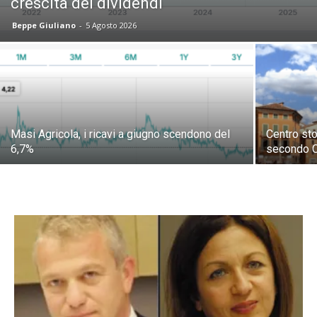
crescita dei dividendi
Beppe Giuliano
-
5 Agosto 2026
Masi Agricola, i ricavi a giugno scendono del
Centro sto
6,7%
secondo 