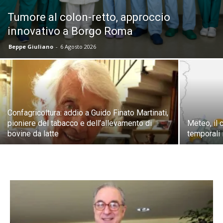
Tumore al colon-retto, approccio
innovativo a Borgo Roma
Beppe Giuliano
-
6 Agosto 2026
Confagricoltura: addio a Guido Finato Martinati,
pioniere del tabacco e dell’allevamento di
Meteo, il 
bovine da latte
temporali