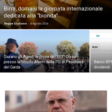
Birra, domani la giornata internazionale
dedicata alla “bionda”
Beppe Giuliano
-
6 Agosto 2026
Giurano gli Agenti in prova del 233° Corso
presso la Scuola Allievi della PS di Peschiera
Banco BPM
del Garda
dividendi