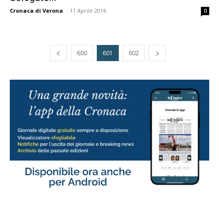
Cronaca di Verona
-
11 Aprile 2016
0
600
601
602