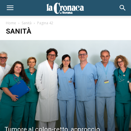
Home
Sanità
Pagina 42
SANITÀ
Tumore al colon-retto, approccio