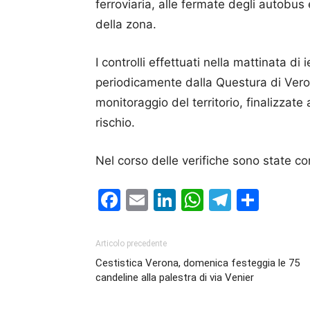
ferroviaria, alle fermate degli autobus 
della zona.
I controlli effettuati nella mattinata di 
periodicamente dalla Questura di Veron
monitoraggio del territorio, finalizzate
rischio.
Nel corso delle verifiche sono state 
Facebook
Email
LinkedIn
WhatsAp
Telegr
Cond
Articolo precedente
Cestistica Verona, domenica festeggia le 75
candeline alla palestra di via Venier