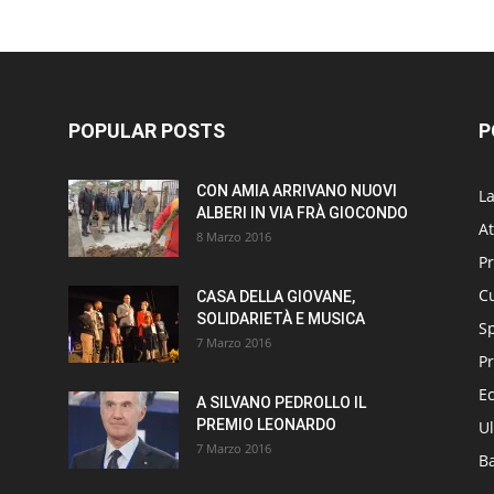
POPULAR POSTS
P
CON AMIA ARRIVANO NUOVI
L
ALBERI IN VIA FRÀ GIOCONDO
At
8 Marzo 2016
P
Cu
CASA DELLA GIOVANE,
SOLIDARIETÀ E MUSICA
S
7 Marzo 2016
Pr
E
A SILVANO PEDROLLO IL
PREMIO LEONARDO
Ul
7 Marzo 2016
B