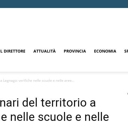
EL DIRETTORE
ATTUALITÀ
PROVINCIA
ECONOMIA
S
o a Legnago: verifiche nelle scuole e nelle aree...
nari del territorio a
e nelle scuole e nelle