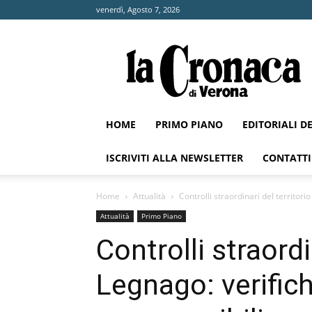
venerdì, Agosto 7, 2026
La
Cronaca
di
Verona
HOME
PRIMO PIANO
EDITORIALI D
ISCRIVITI ALLA NEWSLETTER
CONTATTI
Home
Attualità
Controlli straordinari del territori
Attualità
Primo Piano
Controlli straordi
Legnago: verifich