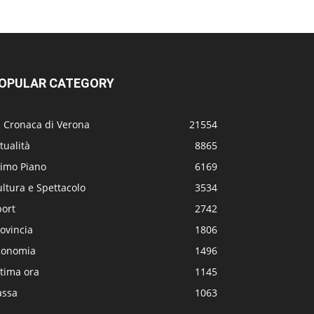
OPULAR CATEGORY
a Cronaca di Verona
21554
tualità
8865
rimo Piano
6169
ltura e Spettacolo
3534
port
2742
ovincia
1806
conomia
1496
tima ora
1145
assa
1063