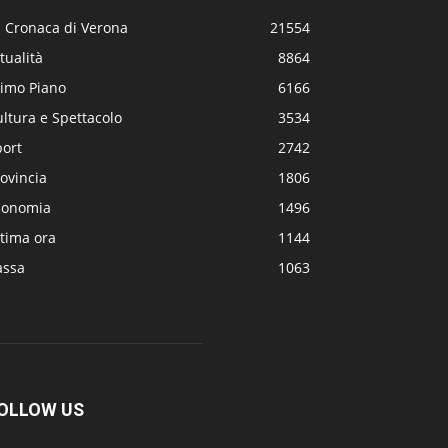
a Cronaca di Verona
21554
tualità
8864
rimo Piano
6166
ltura e Spettacolo
3534
port
2742
ovincia
1806
conomia
1496
tima ora
1144
assa
1063
OLLOW US