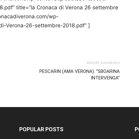
pdf” title=”la Cronaca di Verona 26 settembre
cronacadiverona.com/wp-
di-Verona-26-settembre-2018.pdf” ]
p
am
ividi
Articolo successivo
PESCARIN (AMA VERONA): “SBOARINA
INTERVENGA”
POPULAR POSTS
P