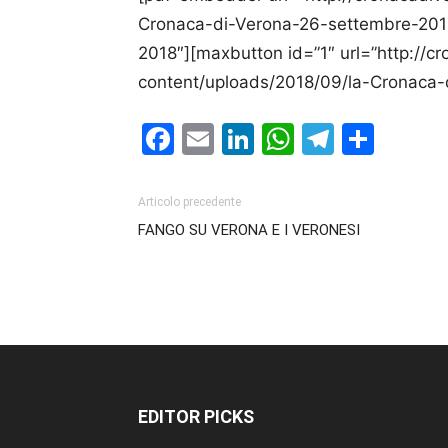
Cronaca-di-Verona-26-settembre-2018.
2018″][maxbutton id=”1″ url=”http://
content/uploads/2018/09/la-Cronaca-
Facebook
Email
LinkedIn
WhatsAp
Telegr
Cond
Articolo precedente
FANGO SU VERONA E I VERONESI
EDITOR PICKS