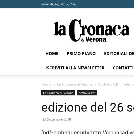
venerdì, Agosto 7, 2026
La
Cronaca
di
Verona
HOME
PRIMO PIANO
EDITORIALI D
ISCRIVITI ALLA NEWSLETTER
CONTATTI
Home
La Cronaca di Verona
Archivio Pdf
edizi
La Cronaca di Verona
Archivio Pdf
edizione del 26 
25 Settembre 2018
[pdf-embedder url=”http://cronacadi