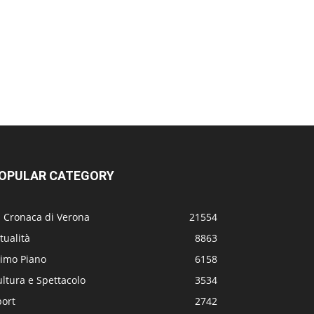
OPULAR CATEGORY
a Cronaca di Verona
21554
tualità
8863
rimo Piano
6158
ltura e Spettacolo
3534
port
2742