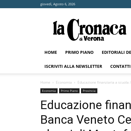
giovedì, Agosto 6, 2026
La
Cronaca
di
Verona
HOME
PRIMO PIANO
EDITORIALI D
ISCRIVITI ALLA NEWSLETTER
CONTATTI
Home
Economia
Educazione finanziaria a scuola: 
Economia
Primo Piano
Provincia
Educazione finanz
Banca Veneto Cen