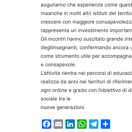
auguriamo che esperienze come questa 
maanche in molti altri istituti del terri
crescere con maggiore consapevolezza,
rappresenta un investimento important
Gli incontri hanno suscitato grande in
degliinsegnanti, confermando ancora un
come strumento utile per accompagnare 
e consapevole.
L’attività rientra nei percorsi di educ
realizza da anni nei territori di riferim
ogni ordine e grado con l’obiettivo di
sociale tra le
nuove generazioni.
Facebook
Email
LinkedIn
WhatsAp
Telegr
Cond