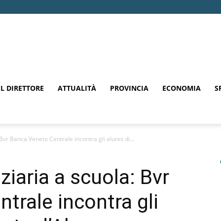
EL DIRETTORE
ATTUALITÀ
PROVINCIA
ECONOMIA
S
Bvr Banca Veneto Centrale incontra gli alunni di...
iaria a scuola: Bvr
trale incontra gli