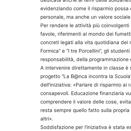
dedicata anche ai temi della solidariet
evidenziando come il risparmio possa 
personale, ma anche un valore sociale
Per rendere le attività più coinvolgenti e
favole, riferimenti al mondo dei fumett
concreti legati alla vita quotidiana dei
Formica” e “I tre Porcellini”, gli studen
responsabilità, della programmazione e
A intervenire direttamente in classe è
progetto “La B@nca incontra la Scuola”,
dell’iniziativa: «Parlare di risparmio ai 
consapevoli. Educazione finanziaria vuo
comprendere il valore delle cose, evitar
resta sempre quello fatto sulla propria c
altri».
Soddisfazione per l’iniziativa è stata