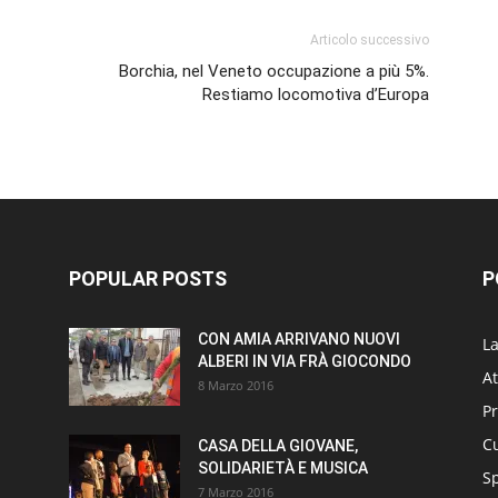
Articolo successivo
Borchia, nel Veneto occupazione a più 5%.
Restiamo locomotiva d’Europa
POPULAR POSTS
P
CON AMIA ARRIVANO NUOVI
L
ALBERI IN VIA FRÀ GIOCONDO
At
8 Marzo 2016
P
Cu
CASA DELLA GIOVANE,
SOLIDARIETÀ E MUSICA
S
7 Marzo 2016