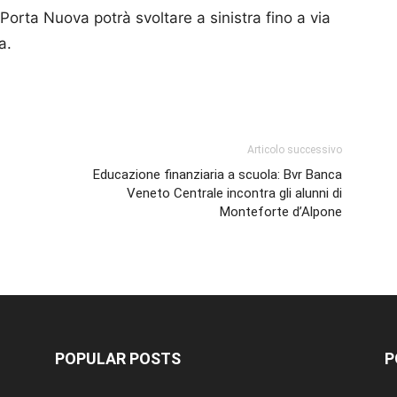
 Porta Nuova potrà svoltare a sinistra fino a via
a.
p
am
ividi
Articolo successivo
Educazione finanziaria a scuola: Bvr Banca
Veneto Centrale incontra gli alunni di
Monteforte d’Alpone
POPULAR POSTS
P