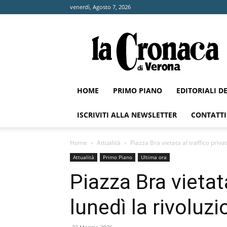
venerdì, Agosto 7, 2026
La
Cronaca
di
Verona
HOME
PRIMO PIANO
EDITORIALI D
ISCRIVITI ALLA NEWSLETTER
CONTATTI
Home
Attualità
Piazza Bra vietata al traffico priva
Attualità
Primo Piano
Ultima ora
Piazza Bra vietata
lunedì la rivoluz