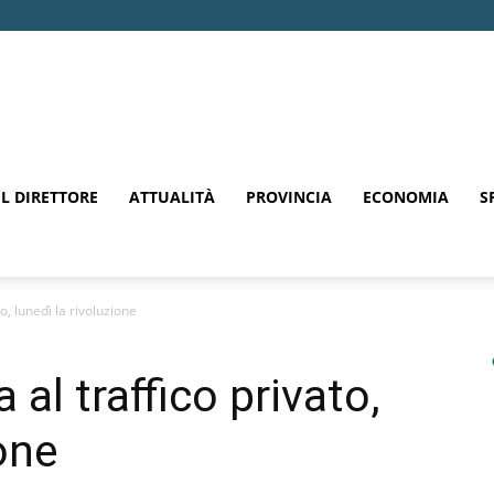
EL DIRETTORE
ATTUALITÀ
PROVINCIA
ECONOMIA
S
to, lunedì la rivoluzione
 al traffico privato,
ione