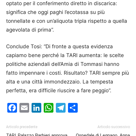
optato per il conferimento diretto in discarica:
significa che oggi paghi l’ecotassa su più
tonnellate e con un’aliquota tripla rispetto a quella
agevolata di prima”.
Conclude Tosi: “Di fronte a questa evidenza
capiamo bene perché la TARI aumenta: le scelte
politiche aziendali dell’Amia di Tommasi hanno
fatto impennare i costi. Risultato? TARI sempre più
alta e una città immondezzaio. La tempesta
perfetta, era difficile riuscire a fare peggio”.
Facebook
Email
LinkedIn
WhatsApp
Telegram
Condividi
Articolo precedente
Articolo successivo
TARI, Palazzo Barbieri approva
Ospedale di Legnago, Anna