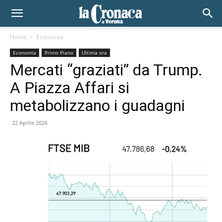
Home
Economia
Economia
Primo Piano
Ultima ora
Mercati “graziati” da Trump.
A Piazza Affari si
metabolizzano i guadagni
22 Aprile 2026