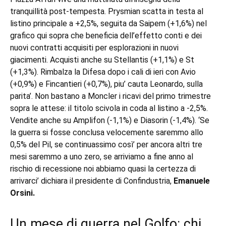
tranquillità post-tempesta. Prysmian scatta in testa al
listino principale a +2,5%, seguita da Saipem (+1,6%) nel
grafico qui sopra che beneficia dell’effetto conti e dei
nuovi contratti acquisiti per esplorazioni in nuovi
giacimenti. Acquisti anche su Stellantis (+1,1%) e St
(+1,3%). Rimbalza la Difesa dopo i cali di ieri con Avio
(+0,9%) e Fincantieri (+0,7%), piu’ cauta Leonardo, sulla
parita’. Non bastano a Moncler i ricavi del primo trimestre
sopra le attese: il titolo scivola in coda al listino a -2,5%.
Vendite anche su Amplifon (-1,1%) e Diasorin (-1,4%). ‘Se
la guerra si fosse conclusa velocemente saremmo allo
0,5% del Pil, se continuassimo così’ per ancora altri tre
mesi saremmo a uno zero, se arriviamo a fine anno al
rischio di recessione noi abbiamo quasi la certezza di
arrivarci’ dichiara il presidente di Confindustria,
Emanuele
Orsini.
Un mese di guerra nel Golfo: chi