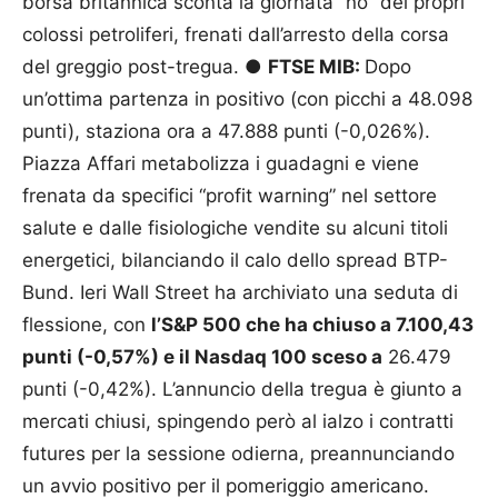
borsa britannica sconta la giornata “no” dei propri
colossi petroliferi, frenati dall’arresto della corsa
del greggio post-tregua. ●
FTSE MIB:
Dopo
un’ottima partenza in positivo (con picchi a 48.098
punti), staziona ora a 47.888 punti (-0,026%).
Piazza Affari metabolizza i guadagni e viene
frenata da specifici “profit warning” nel settore
salute e dalle fisiologiche vendite su alcuni titoli
energetici, bilanciando il calo dello spread BTP-
Bund. Ieri Wall Street ha archiviato una seduta di
flessione, con
l’S&P 500 che ha chiuso a 7.100,43
punti (-0,57%) e il Nasdaq 100 sceso a
26.479
punti (-0,42%). L’annuncio della tregua è giunto a
mercati chiusi, spingendo però al ialzo i contratti
futures per la sessione odierna, preannunciando
un avvio positivo per il pomeriggio americano.