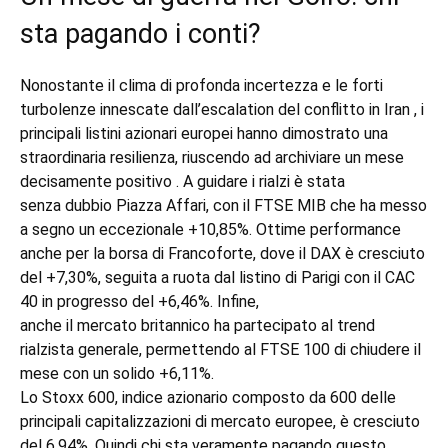
sta pagando i conti?
Nonostante il clima di profonda incertezza e le forti
turbolenze innescate dall’escalation del conflitto in Iran , i
principali listini azionari europei hanno dimostrato una
straordinaria resilienza, riuscendo ad archiviare un mese
decisamente positivo . A guidare i rialzi è stata
senza dubbio Piazza Affari, con il FTSE MIB che ha messo
a segno un eccezionale +10,85%. Ottime performance
anche per la borsa di Francoforte, dove il DAX è cresciuto
del +7,30%, seguita a ruota dal listino di Parigi con il CAC
40 in progresso del +6,46%. Infine,
anche il mercato britannico ha partecipato al trend
rialzista generale, permettendo al FTSE 100 di chiudere il
mese con un solido +6,11%.
Lo Stoxx 600, indice azionario composto da 600 delle
principali capitalizzazioni di mercato europee, è cresciuto
del 6,94%. Quindi chi sta veramente pagando questo