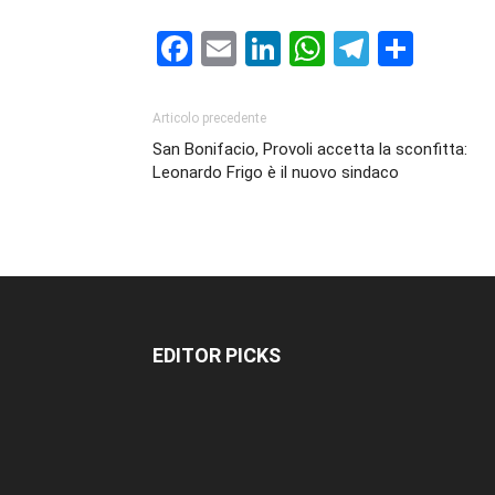
Facebook
Email
LinkedIn
WhatsAp
Telegr
Cond
Articolo precedente
San Bonifacio, Provoli accetta la sconfitta:
Leonardo Frigo è il nuovo sindaco
EDITOR PICKS