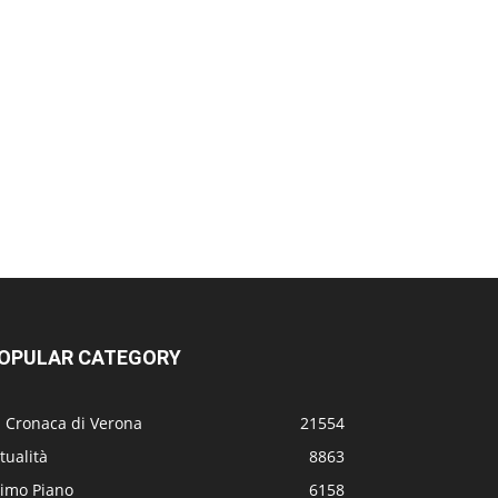
OPULAR CATEGORY
a Cronaca di Verona
21554
tualità
8863
rimo Piano
6158