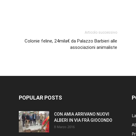
p
am
ividi
Articolo successivo
Colonie feline, 24mila€ da Palazzo Barbieri alle
associazioni animaliste
POPULAR POSTS
P
CON AMIA ARRIVANO NUOVI
L
ALBERI IN VIA FRÀ GIOCONDO
At
8 Marzo 2016
P