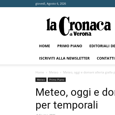
giovedì, Agosto 6, 2026
La
Cronaca
di
Verona
HOME
PRIMO PIANO
EDITORIALI D
ISCRIVITI ALLA NEWSLETTER
CONTATTI
Home
Meteo
Meteo, oggi e domani allerta gialla 
Meteo
Primo Piano
Meteo, oggi e dom
per temporali