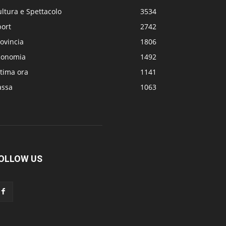
ltura e Spettacolo
3534
port
2742
ovincia
1806
conomia
1492
tima ora
1141
assa
1063
OLLOW US