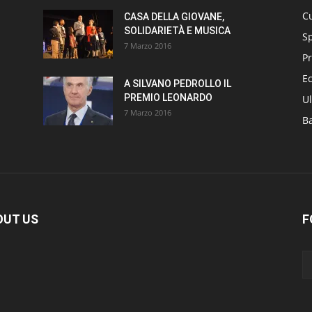
Cu
CASA DELLA GIOVANE,
SOLIDARIETÀ E MUSICA
S
7 Marzo 2016
Pr
E
A SILVANO PEDROLLO IL
PREMIO LEONARDO
Ul
7 Marzo 2016
B
OUT US
F