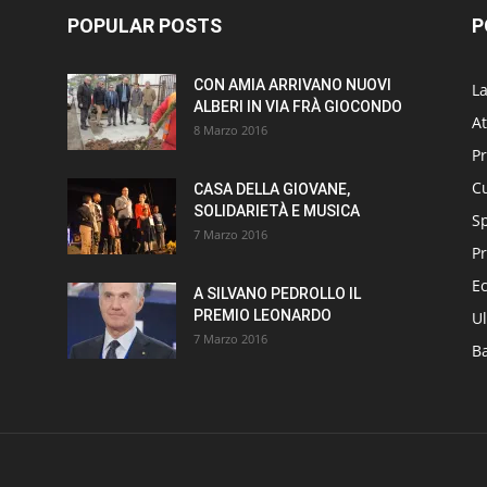
POPULAR POSTS
P
CON AMIA ARRIVANO NUOVI
L
ALBERI IN VIA FRÀ GIOCONDO
At
8 Marzo 2016
P
Cu
CASA DELLA GIOVANE,
SOLIDARIETÀ E MUSICA
S
7 Marzo 2016
Pr
E
A SILVANO PEDROLLO IL
PREMIO LEONARDO
Ul
7 Marzo 2016
B