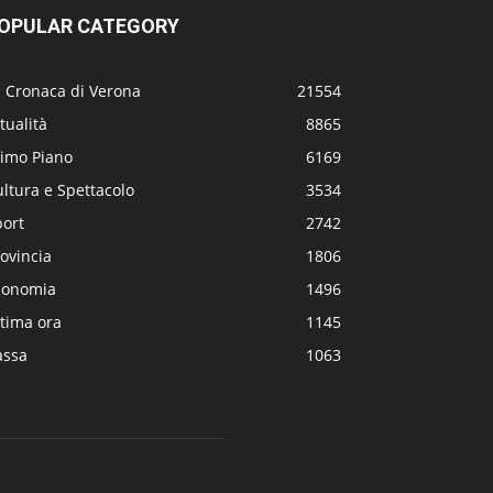
OPULAR CATEGORY
a Cronaca di Verona
21554
tualità
8865
rimo Piano
6169
ltura e Spettacolo
3534
port
2742
ovincia
1806
conomia
1496
tima ora
1145
assa
1063