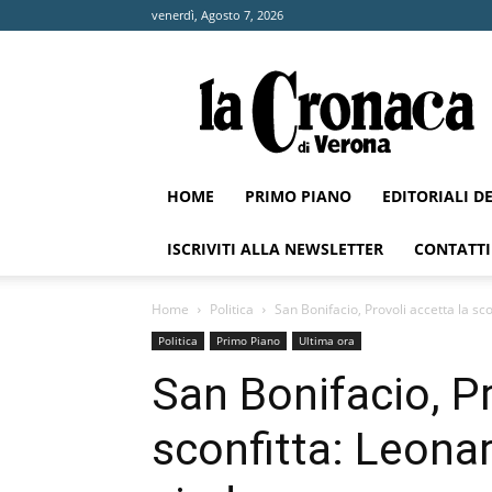
venerdì, Agosto 7, 2026
La
Cronaca
di
Verona
HOME
PRIMO PIANO
EDITORIALI D
ISCRIVITI ALLA NEWSLETTER
CONTATTI
Home
Politica
San Bonifacio, Provoli accetta la sc
Politica
Primo Piano
Ultima ora
San Bonifacio, Pr
sconfitta: Leonar