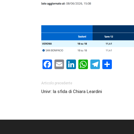
Facebook
Email
LinkedIn
WhatsAp
Telegr
Cond
Articolo precedente
Univr: la sfida di Chiara Leardini