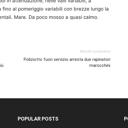
oi in attenuazione; nelle valli variabili, a
 fino al pomeriggio variabili con brezze lungo la
ientali. Mare. Da poco mosso a quasi calmo.
p
am
ividi
Articolo successivo
Poliziotto fuori servizio arresta due rapinatori
iù
marocchini
POPULAR POSTS
P