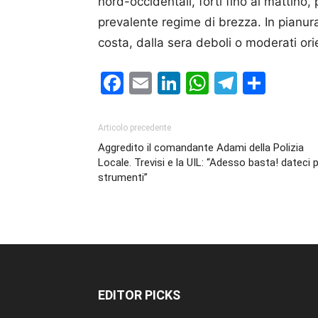
nord-occidentali, forti fino al mattino, p
prevalente regime di brezza. In pianura
costa, dalla sera deboli o moderati or
Facebook
Email
LinkedIn
WhatsAp
Telegr
Cond
Articolo precedente
Aggredito il comandante Adami della Polizia
Locale. Trevisi e la UIL: “Adesso basta! dateci p
strumenti”
EDITOR PICKS