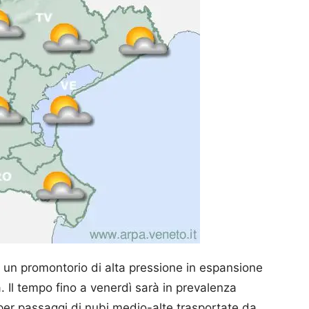
di un promontorio di alta pressione in espansione
. Il tempo fino a venerdì sarà in prevalenza
 per passaggi di nubi medio-alte trasportate da