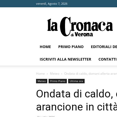
venerdì, Agosto 7, 2026
La
Cronaca
di
Verona
HOME
PRIMO PIANO
EDITORIALI D
ISCRIVITI ALLA NEWSLETTER
CONTATTI
Home
Meteo
Ondata di caldo, domani allerta aran
Meteo
Primo Piano
Ultima ora
Ondata di caldo,
arancione in citt