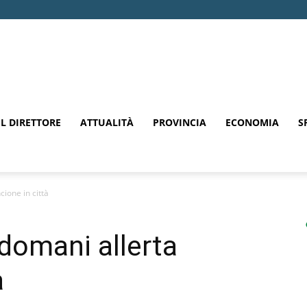
EL DIRETTORE
ATTUALITÀ
PROVINCIA
ECONOMIA
S
cione in città
 domani allerta
à