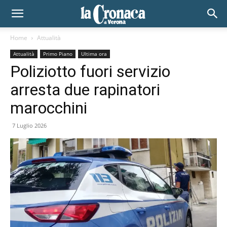
Home
Attualità
Attualità
Primo Piano
Ultima ora
Poliziotto fuori servizio
arresta due rapinatori
marocchini
7 Luglio 2026