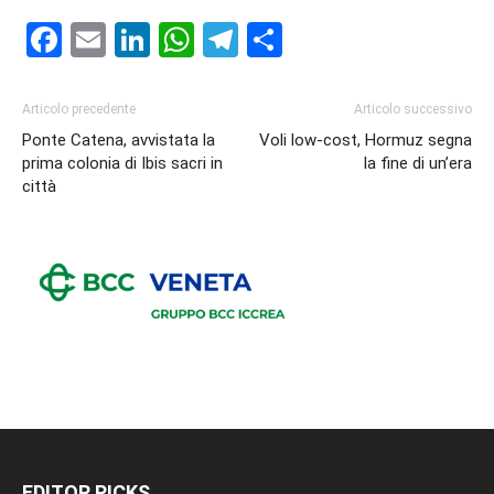
Facebook
Email
LinkedIn
WhatsApp
Telegram
Condividi
Articolo precedente
Articolo successivo
Ponte Catena, avvistata la
Voli low-cost, Hormuz segna
prima colonia di Ibis sacri in
la fine di un’era
città
EDITOR PICKS