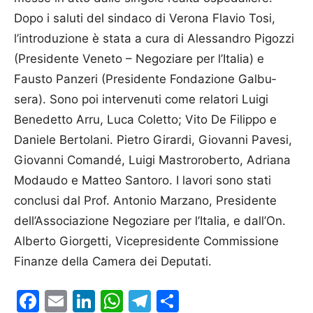
Dopo i saluti del sindaco di Verona Flavio Tosi,
l’introduzione è stata a cura di Alessandro Pigozzi
(Presi­dente Veneto – Negoziare per l’Italia) e
Fausto Panzeri (Presi­dente Fonda­zione Galbu­
sera). Sono poi intervenuti come relatori Luigi
Benedetto Arru, Luca Coletto; Vito De Filippo e
Daniele Bertolani. Pietro Girardi, Giovanni Pavesi,
Giovanni Comandé, Luigi Ma­stro­roberto, Adriana
Mo­daudo e Matteo Santoro. I lavori sono stati
conclusi dal Prof. Antonio Marzano, Presidente
dell’Asso­cia­zione Negoziare per l’Italia, e dall’On.
Alberto Giorgetti, Vice­presidente Commissione
Finanze della Camera dei Deputati.
Facebook
Email
LinkedIn
WhatsApp
Telegram
Condividi