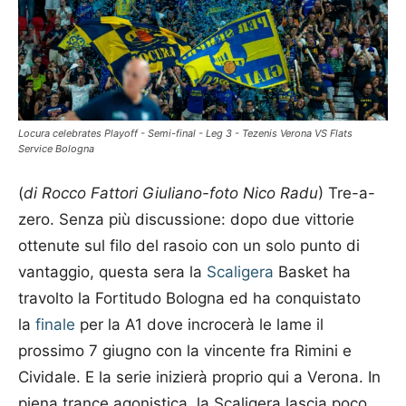
Locura celebrates Playoff - Semi-final - Leg 3 - Tezenis Verona VS Flats
Service Bologna
(
di Rocco Fattori Giuliano-foto Nico Radu
) Tre-a-
zero. Senza più discussione: dopo due vittorie
ottenute sul filo del rasoio con un solo punto di
vantaggio, questa sera la
Scaligera
Basket ha
travolto la Fortitudo Bologna ed ha conquistato
la
finale
per la A1 dove incrocerà le lame il
prossimo 7 giugno con la vincente fra Rimini e
Cividale. E la serie inizierà proprio qui a Verona. In
piena trance agonistica, la Scaligera lascia poco