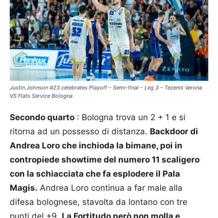
Justin Johnson #23 celebrates Playoff – Semi-final – Leg 3 – Tezenis Verona
VS Flats Service Bologna
Secondo quarto
: Bologna trova un 2 + 1 e si
ritorna ad un possesso di distanza.
Backdoor di
Andrea Loro che inchioda la bimane, poi in
contropiede showtime del numero 11 scaligero
con la schiacciata che fa esplodere il Pala
Magis.
Andrea Loro continua a far male alla
difesa bolognese, stavolta da lontano con tre
punti del +9.
La Fortitudo però non molla e