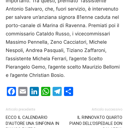
importanti. Tra questi, premiato l’assistente
Antonio Salvaro, che, fuori servizio, è intervenuto
per salvare un’anziana signora 81enne caduta nel
porto-canale di Marina di Ra­venna. Pre­miati poi il
commissario Ca­taldo Russo, i vicecommissari
Massimo Pennella, Zeno Cac­cia­tori, Michele
Nespoli, An­drea Pasquali, Tiziano Zaffa­roni,
l’assistente Michela Ferrari, l’agente Scelto
Pierangelo Ge­mo, l’agente scelto Maurizio Bellomi
e l’agente Christian Bosio.
Facebook
Email
LinkedIn
WhatsApp
Telegram
Condividi
Articolo precedente
Articolo successivo
ECCO IL CALENDARIO
IL RINNOVATO QUARTO
D’AUTORE UNA SINFONIA IN
PIANO DELL’OSPEDALE DON