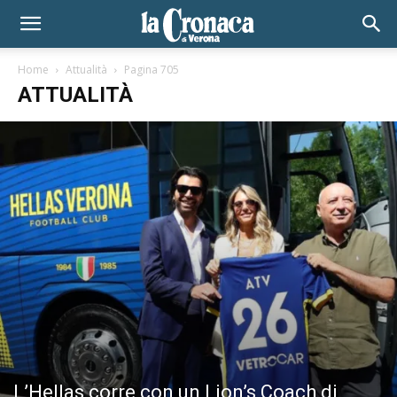
Home
Attualità
Pagina 705
ATTUALITÀ
L’Hellas corre con un Lion’s Coach di