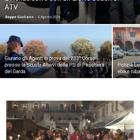
ATV
Beppe Giuliano
-
6 Agosto 2026
Giurano gli Agenti in prova del 233° Corso
presso la Scuola Allievi della PS di Peschiera
Polizia Lo
del Garda
ebike rub