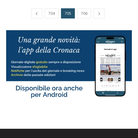
704
705
706