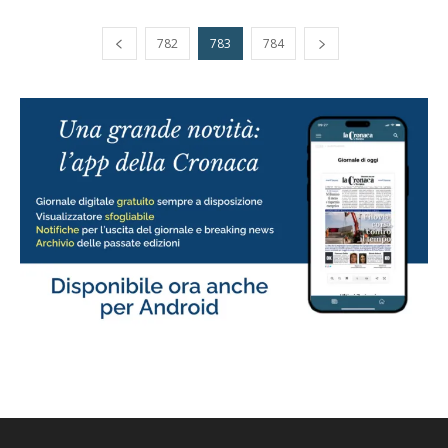
782
783
784