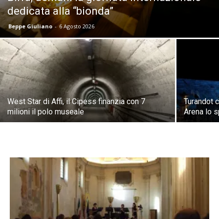
dedicata alla “bionda”
Beppe Giuliano
-
6 Agosto 2026
West Star di Affi, il Cipess finanzia con 7
Turandot c
milioni il polo museale
Arena lo s