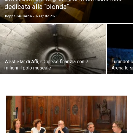
dedicata alla “bionda”
Beppe Giuliano
-
6 Agosto 2026
West Star di Affi, il Cipess finanzia con 7
Turandot c
milioni il polo museale
Arena lo s