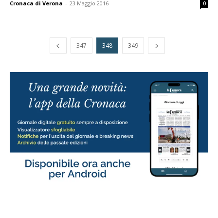
Cronaca di Verona
-
23 Maggio 2016
0
347
348
349