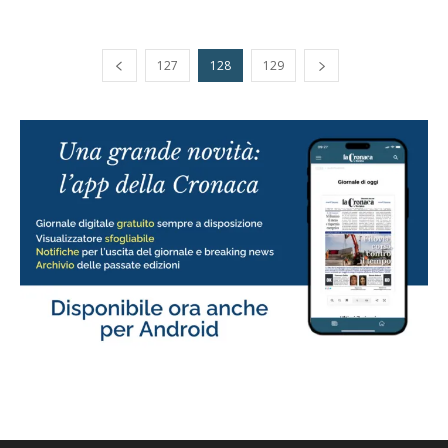
127
128
129