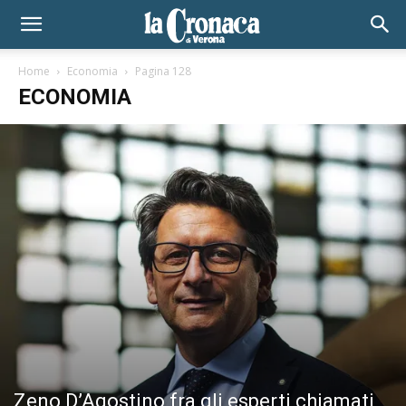
Home
Economia
Pagina 128
ECONOMIA
Zeno D’Agostino fra gli esperti chiamati