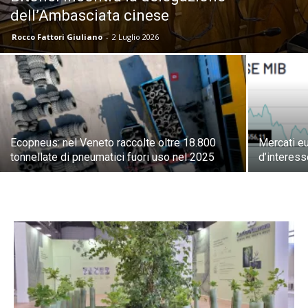
dell’Ambasciata cinese
Rocco Fattori Giuliano
-
2 Luglio 2026
Ecopneus: nel Veneto raccolte oltre 18.800
Mercati eur
tonnellate di pneumatici fuori uso nel 2025
d’interes