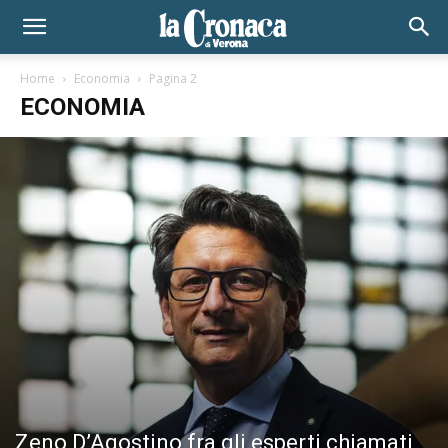
Home
Economia
Pagina 2
ECONOMIA
Zeno D’Agostino fra gli esperti chiamati