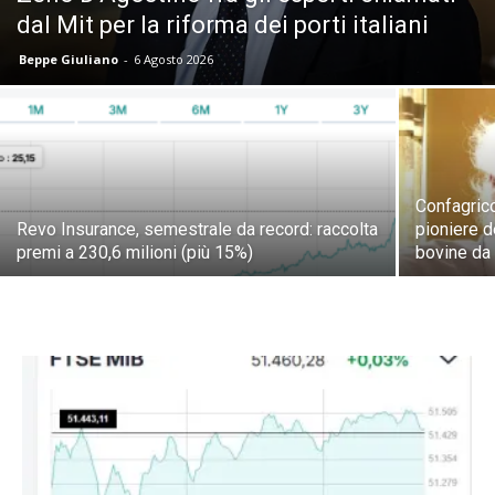
dal Mit per la riforma dei porti italiani
Beppe Giuliano
-
6 Agosto 2026
Confagrico
Revo Insurance, semestrale da record: raccolta
pioniere d
premi a 230,6 milioni (più 15%)
bovine da 