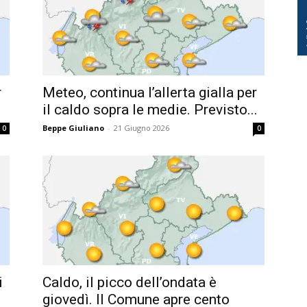
r
Meteo, continua l’allerta gialla per
il caldo sopra le medie. Previsto...
Beppe Giuliano
-
21 Giugno 2026
0
0
i
Caldo, il picco dell’ondata è
giovedì. Il Comune apre cento