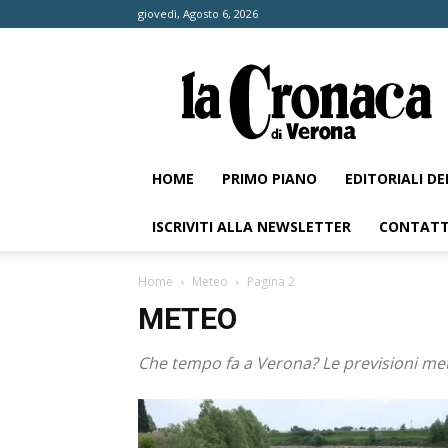
giovedì, Agosto 6, 2026
La
Cronaca
di
Verona
HOME
PRIMO PIANO
EDITORIALI D
ISCRIVITI ALLA NEWSLETTER
CONTATT
Home
Meteo
Pagina 2
METEO
Che tempo fa a Verona? Le previsioni me