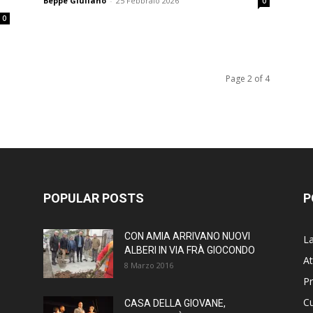
Beppe Giuliano
-
25 Febbraio 2026
0
0
Page 2 of 4
POPULAR POSTS
P
CON AMIA ARRIVANO NUOVI
La
ALBERI IN VIA FRÀ GIOCONDO
At
8 Marzo 2016
P
Cu
CASA DELLA GIOVANE,