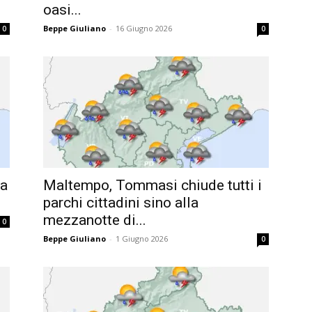
oasi...
Beppe Giuliano
-
16 Giugno 2026
0
0
la
Maltempo, Tommasi chiude tutti i
parchi cittadini sino alla
mezzanotte di...
0
Beppe Giuliano
-
1 Giugno 2026
0