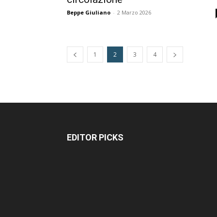
Beppe Giuliano
-
2 Marzo 2026
1
2
3
4
EDITOR PICKS