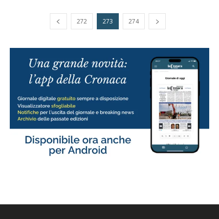
272
273
274