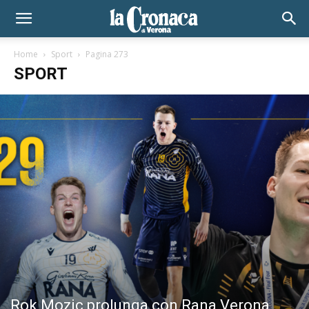
Home
Sport
Pagina 273
SPORT
Rok Mozic prolunga con Rana Verona