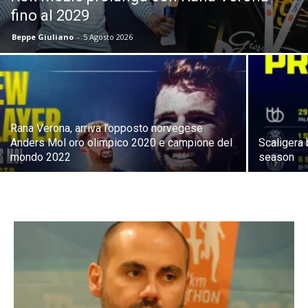
fino al 2029
Beppe Giuliano
-
5 Agosto 2026
Rana Verona, arriva l’opposto norvegese
Anders Mol oro olimpico 2020 e campione del
Scaligera 
mondo 2022
season