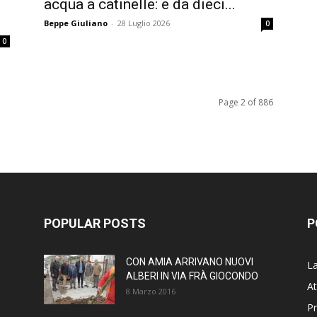
acqua a catinelle: e da dieci...
Beppe Giuliano
-
28 Luglio 2026
0
0
Page 2 of 886
POPULAR POSTS
P
CON AMIA ARRIVANO NUOVI
La
ALBERI IN VIA FRÀ GIOCONDO
At
8 Marzo 2016
P