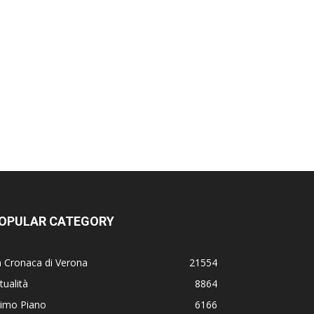
OPULAR CATEGORY
 Cronaca di Verona
21554
tualità
8864
rimo Piano
6166