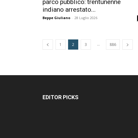
parco pubblico: trentunenne
indiano arrestato...
Beppe Giuliano
-
28 Luglio 2026
...
1
2
3
886
EDITOR PICKS