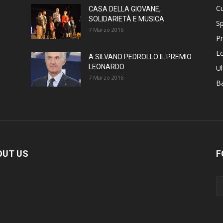
Cu
CASA DELLA GIOVANE,
SOLIDARIETÀ E MUSICA
Sp
7 Marzo 2016
Pr
E
A SILVANO PEDROLLO IL PREMIO
LEONARDO
Ul
7 Marzo 2016
B
OUT US
F