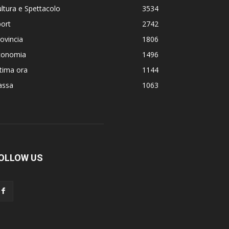
ltura e Spettacolo
3534
ort
2742
ovincia
1806
conomia
1496
tima ora
1144
assa
1063
OLLOW US