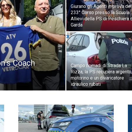
Giurano gli Agenti in prova del
233° Corso presso la Scuola
Allievi della PS di Peschiera 
Garda
on’s Coach
Campo nomadi di Strada La
Rizza, la PS recupera argento
motorino e un divaricatore
idraulico rubati