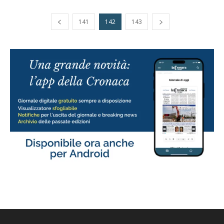
141
142
143