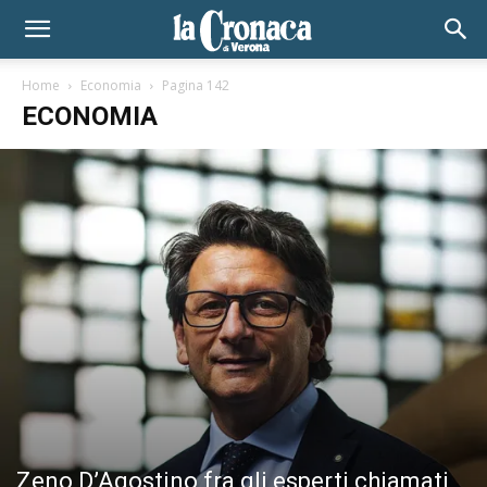
Home
Economia
Pagina 142
ECONOMIA
Zeno D’Agostino fra gli esperti chiamati