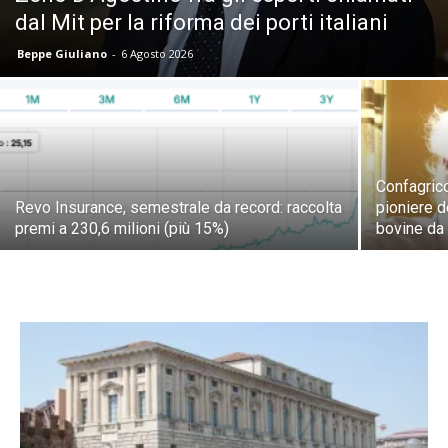
dal Mit per la riforma dei porti italiani
Beppe Giuliano
-
6 Agosto 2026
Confagrico
Revo Insurance, semestrale da record: raccolta
pioniere d
premi a 230,6 milioni (più 15%)
bovine da 